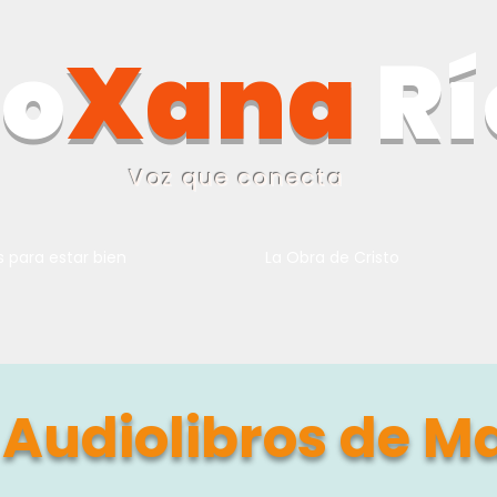
o
Xana
Rí
Voz que conecta
s para estar bien
La Obra de Cristo
y Audiolibros de M