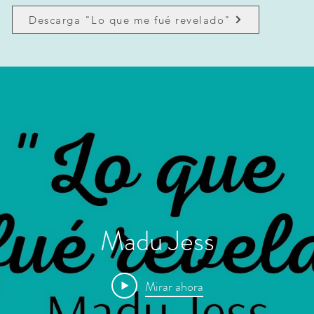
Descarga "Lo que me fué revelado"
Madu Jess
Mirar ahora