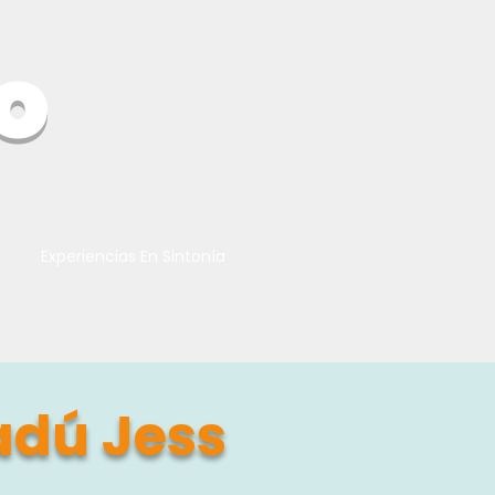
o
Experiencias En Sintonía
adú Jess